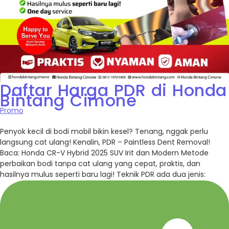
Daftar Harga PDR di Honda
Bintang Cimone
Promo
Penyok kecil di bodi mobil bikin kesel? Tenang, nggak perlu
langsung cat ulang! Kenalin, PDR – Paintless Dent Removal!
Baca: Honda CR-V Hybrid 2025 SUV Irit dan Modern Metode
perbaikan bodi tanpa cat ulang yang cepat, praktis, dan
hasilnya mulus seperti baru lagi! Teknik PDR ada dua jenis: