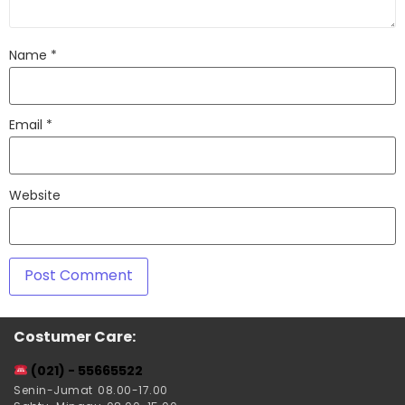
Name
*
Email
*
Website
Costumer Care:
(021) - 55665522
Senin-Jumat 08.00-17.00