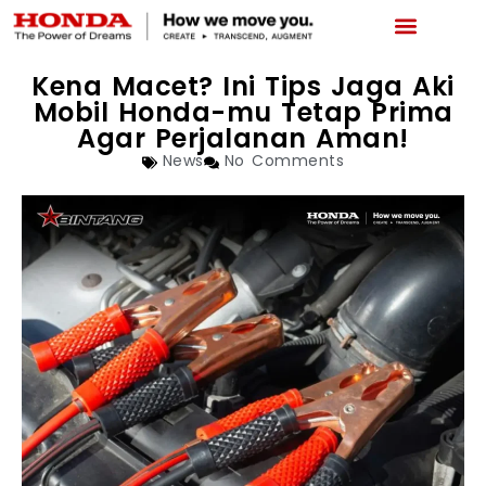
LATEST PROMO
BOOKING SERVICE
NEWS & ABOUT US
CAR REPAIR STATUS
Kena Macet? Ini Tips Jaga Aki
Mobil Honda-mu Tetap Prima
Agar Perjalanan Aman!
News
No Comments