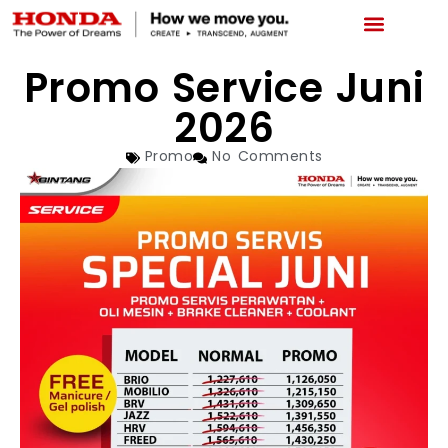
LATEST PROMO
BOOKING SERVICE
NEWS & ABOUT US
CAR REPAIR STATUS
Promo Service Juni
2026
Promo
No Comments