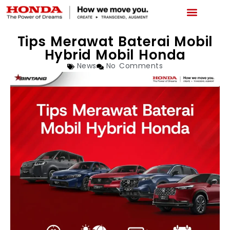
LATEST PROMO
BOOKING SERVICE
NEWS & ABOUT US
CAR REPAIR STATUS
Tips Merawat Baterai Mobil
Hybrid Mobil Honda
News
No Comments