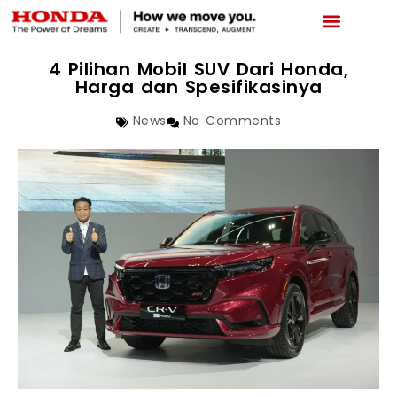
LATEST PROMO
BOOKING SERVICE
NEWS & ABOUT US
CAR REPAIR STATUS
4 Pilihan Mobil SUV Dari Honda,
Harga dan Spesifikasinya
News
No Comments