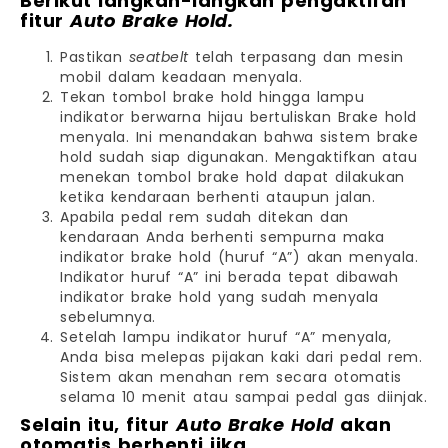
Berikut langkah-langkah pengaktifan
fitur
Auto Brake Hold.
Pastikan
seatbelt
telah terpasang dan mesin
mobil dalam keadaan menyala.
Tekan tombol brake hold hingga lampu
indikator berwarna hijau bertuliskan Brake hold
menyala. Ini menandakan bahwa sistem brake
hold sudah siap digunakan. Mengaktifkan atau
menekan tombol brake hold dapat dilakukan
ketika kendaraan berhenti ataupun jalan.
Apabila pedal rem sudah ditekan dan
kendaraan Anda berhenti sempurna maka
indikator brake hold (huruf “A”) akan menyala.
Indikator huruf “A” ini berada tepat dibawah
indikator brake hold yang sudah menyala
sebelumnya.
Setelah lampu indikator huruf “A” menyala,
Anda bisa melepas pijakan kaki dari pedal rem.
Sistem akan menahan rem secara otomatis
selama 10 menit atau sampai pedal gas diinjak.
Selain itu, fitur
Auto Brake Hold
akan
otomatis berhenti jika.