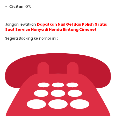
– 𝗖𝗶𝗰𝗶𝗹𝗮𝗻 𝟬%
Jangan lewatkan
Dapatkan Nail Gel dan Polish Gratis
Saat Service Hanya di Honda Bintang Cimone!
Segera Booking ke nomor ini :