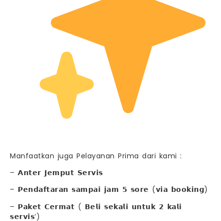
Manfaatkan juga Pelayanan Prima dari kami :
– 𝗔𝗻𝘁𝗲𝗿 𝗝𝗲𝗺𝗽𝘂𝘁 𝗦𝗲𝗿𝘃𝗶𝘀
– 𝗣𝗲𝗻𝗱𝗮𝗳𝘁𝗮𝗿𝗮𝗻 𝘀𝗮𝗺𝗽𝗮𝗶 𝗷𝗮𝗺 𝟱 𝘀𝗼𝗿𝗲 (𝘃𝗶𝗮 𝗯𝗼𝗼𝗸𝗶𝗻𝗴)
– 𝗣𝗮𝗸𝗲𝘁 𝗖𝗲𝗿𝗺𝗮𝘁 ( 𝗕𝗲𝗹𝗶 𝘀𝗲𝗸𝗮𝗹𝗶 𝘂𝗻𝘁𝘂𝗸 𝟮 𝗸𝗮𝗹𝗶
𝘀𝗲𝗿𝘃𝗶𝘀’)