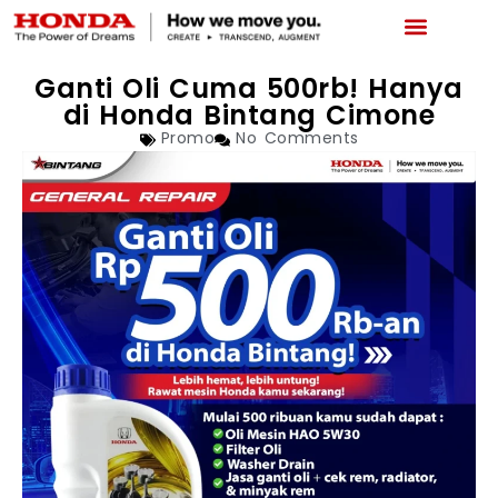
LATEST PROMO
BOOKING SERVICE
NEWS & ABOUT US
CAR REPAIR STATUS
Ganti Oli Cuma 500rb! Hanya
di Honda Bintang Cimone
Promo
No Comments