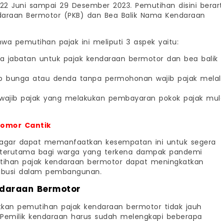
22 Juni sampai 29 Desember 2023. Pemutihan disini berart
ndaraan Bermotor (PKB) dan Bea Balik Nama Kendaraan
a pemutihan pajak ini meliputi 3 aspek yaitu:
ra jabatan untuk pajak kendaraan bermotor dan bea balik
dap bunga atau denda tanpa permohonan wajib pajak melal
a wajib pajak yang melakukan pembayaran pokok pajak mul
Nomor Cantik
agar dapat memanfaatkan kesempatan ini untuk segera
 terutama bagi warga yang terkena dampak pandemi
utihan pajak kendaraan bermotor dapat meningkatkan
ribusi dalam pembangunan.
ndaraan Bermotor
atkan pemutihan pajak kendaraan bermotor tidak jauh
emilik kendaraan harus sudah melengkapi beberapa