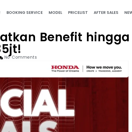
R
BOOKING SERVICE
MODEL
PRICELIST
AFTER SALES
NEW
patkan Benefit hingga
5jt!
No Comments