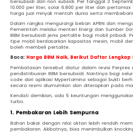
bersubsidi dan non subsidi. Per tanggal 3 Septembe
10.000 per liter, solar 6.800 per liter dan pertamax 
harga jual minyak mentah dunia serta membebani
Dalam rangka mengurangi beban APBN dan mengatu
Pemerintah melalui menteri Energi dan Sumber D
BBM bersubsidi jenis pertalite bagi mobil pribad
tipe mobil berdasarkan kapasitas mesin, mobil d
boleh membeli pertalite.
Baca:
Harga BBM Naik, Berikut Daftar Lengkap 
Pembatasan tersebut diatur dalam revisi Perpres
pendistribusian BBM bersubsidi. Nantinya bagi sel
code dari aplikasi Mypertamina sebagai bukti be
secara resmi diumumkan dan diterapkan pada ma
Kendati demikian, ada 5 keuntungan menggunakan
turbo.
1. Pembakaran Lebih Sempurna
Bahan bakar dengan nilai oktan lebih rendah mem
pembakaran. Akibatnya, bisa menimbulkan knockin