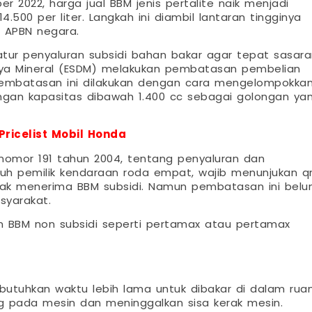
r 2022, harga jual BBM jenis pertalite naik menjadi
14.500 per liter. Langkah ini diambil lantaran tingginya
 APBN negara.
r penyaluran subsidi bahan bakar agar tepat sasara
aya Mineral (ESDM) melakukan pembatasan pembelian
i. Pembatasan ini dilakukan dengan cara mengelompokka
engan kapasitas dibawah 1.400 cc sebagai golongan ya
Pricelist Mobil Honda
 nomor 191 tahun 2004, tentang penyaluran dan
uruh pemilik kendaraan roda empat, wajib menunjukan q
rhak menerima BBM subsidi. Namun pembatasan ini bel
syarakat.
 BBM non subsidi seperti pertamax atau pertamax
butuhkan waktu lebih lama untuk dibakar di dalam rua
g pada mesin dan meninggalkan sisa kerak mesin.