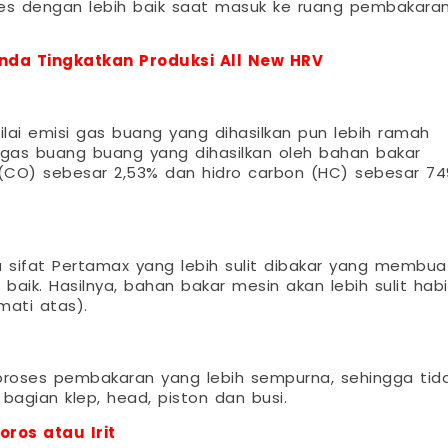
oses dengan lebih baik saat masuk ke ruang pembakara
nda Tingkatkan Produksi All New HRV
ilai emisi gas buang yang dihasilkan pun lebih ramah
si gas buang buang yang dihasilkan oleh bahan bakar
CO) sebesar 2,53% dan hidro carbon (HC) sebesar 74
 sifat Pertamax yang lebih sulit dibakar yang membua
ik. Hasilnya, bahan bakar mesin akan lebih sulit habi
mati atas).
proses pembakaran yang lebih sempurna, sehingga tid
agian klep, head, piston dan busi.
ros atau Irit