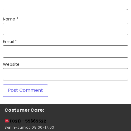
Name
*
Email
*
Website
Costumer Care:
(021) - 55665522
Senin-Jumat 08.00-17.00