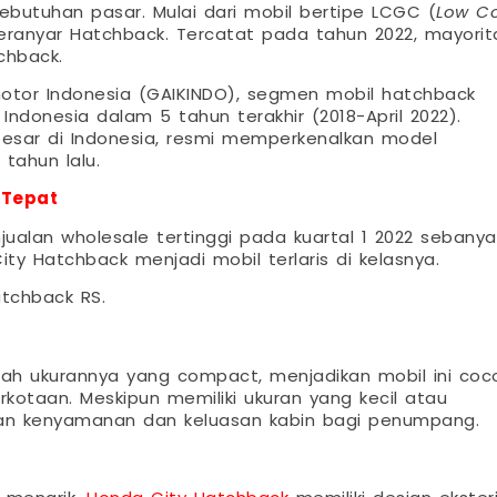
butuhan pasar. Mulai dari mobil bertipe LCGC (
Low Co
teranyar Hatchback. Tercatat pada tahun 2022, mayorit
chback.
otor Indonesia (GAIKINDO), segmen mobil hatchback
donesia dalam 5 tahun terakhir (2018-April 2022).
esar di Indonesia, resmi memperkenalkan model
tahun lalu.
 Tepat
alan wholesale tertinggi pada kuartal 1 2022 sebanya
ty Hatchback menjadi mobil terlaris di kelasnya.
tchback RS.
ah ukurannya yang compact, menjadikan mobil ini coc
otaan. Meskipun memiliki ukuran yang kecil atau
an kenyamanan dan keluasan kabin bagi penumpang.