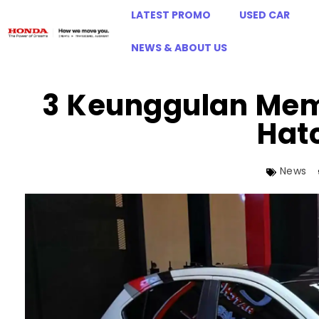
LATEST PROMO
USED CAR
NEWS & ABOUT US
3 Keunggulan Memi
Hat
News