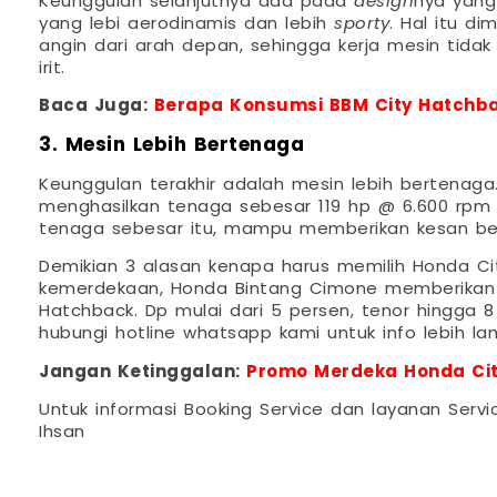
Keunggulan selanjutnya ada pada
design
nya yang
yang lebi aerodinamis dan lebih
sporty
. Hal itu d
angin dari arah depan, sehingga kerja mesin tidak
irit.
Baca Juga:
Berapa Konsumsi BBM City Hatchbac
3. Mesin Lebih Bertenaga
Keunggulan terakhir adalah mesin lebih bertenag
menghasilkan tenaga sebesar 119 hp @ 6.600 rpm
tenaga sebesar itu, mampu memberikan kesan ber
Demikian 3 alasan kenapa harus memilih Honda C
kemerdekaan, Honda Bintang Cimone memberikan 
Hatchback. Dp mulai dari 5 persen, tenor hingga 
hubungi hotline whatsapp kami untuk info lebih lan
Jangan Ketinggalan:
Promo Merdeka Honda Cit
Untuk informasi Booking Service dan layanan Servi
Ihsan