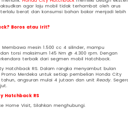
 menarik.
Honda City Hatchback
memiliki design ekster
imaksudkan agar laju mobil tidak terhambat oleh arus
 terlalu berat dan konsumsi bahan bakar menjadi lebih
k? Boros atau Irit?
a. Membawa mesin 1.500 cc 4 silinder, mampu
 dan torsi maksimum 145 Nm @ 4.300 rpm. Dengan
kendara terbaik dari segmen mobil Hatchback.
ity Hatchback RS. Dalam rangka menyambut bulan
Promo Merdeka untuk setiap pembelian Honda City
8 tahun, angsuran mulai 4 jutaan dan unit
Ready
. Seger
jut.
y Hatchback RS
ce Home Visit, Silahkan menghubungi.