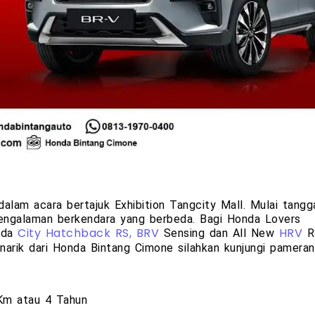
lam acara bertajuk Exhibition Tangcity Mall. Mulai tangg
engalaman berkendara yang berbeda. Bagi Honda Lovers
onda
Sensing dan All New
R
City Hatchback RS,
BRV
HRV
arik dari Honda Bintang Cimone silahkan kunjungi pameran
Km atau 4 Tahun