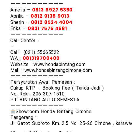
Amelia –
0813 8927 5350
Aprilia –
0812 9138 9013
Sherin –
0812 8524 4004
Erika –
0831 7575 4581
Call Center :
–
Call : (021) 55665522
WA :
081319700400
Website : www.hondabintang.com
Mail : www.hondabintangcimone.com
Persyaratan Awal Pemesan :
Cukup KTP + Booking Fee ( Tanda Jadi )
No. Rek : 206-307-1510
PT. BINTANG AUTO SEMESTA
Showroom Honda Bintang Cimone
Tangerang :
Jl. Gatot Subroto Km. 2.5 No. 25-26 Cimone , karawa