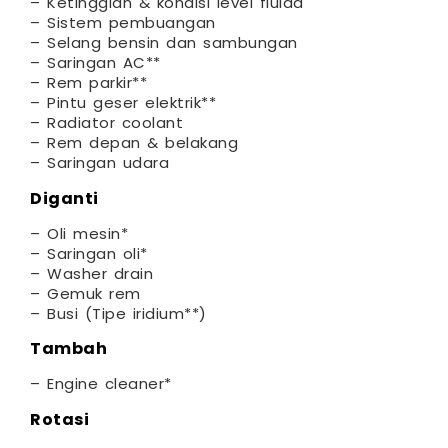
– Ketinggian & kondisi level fluida
– Sistem pembuangan
– Selang bensin dan sambungan
– Saringan AC**
– Rem parkir**
– Pintu geser elektrik**
– Radiator coolant
– Rem depan & belakang
– Saringan udara
Diganti
– Oli mesin*
– Saringan oli*
– Washer drain
– Gemuk rem
– Busi (Tipe iridium**)
Tambah
– Engine cleaner*
Rotasi