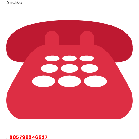
Andika
:
085799246627