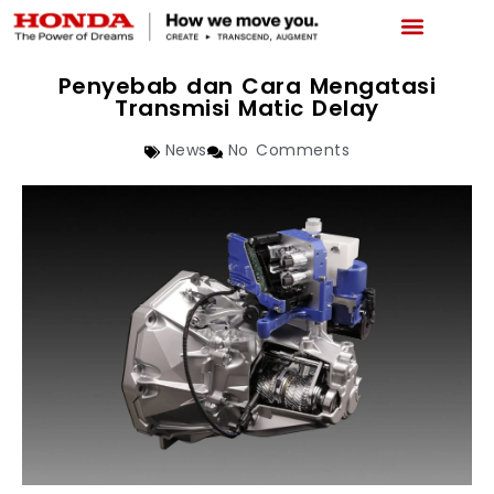
LATEST PROMO
BOOKING SERVICE
NEWS & ABOUT US
CAR REPAIR STATUS
Penyebab dan Cara Mengatasi
Transmisi Matic Delay
News
No Comments