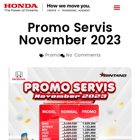
LATEST PROMO
BOOKING SERVICE
NEWS & ABOUT US
CAR REPAIR STATUS
Promo Servis
November 2023
Promo
No Comments