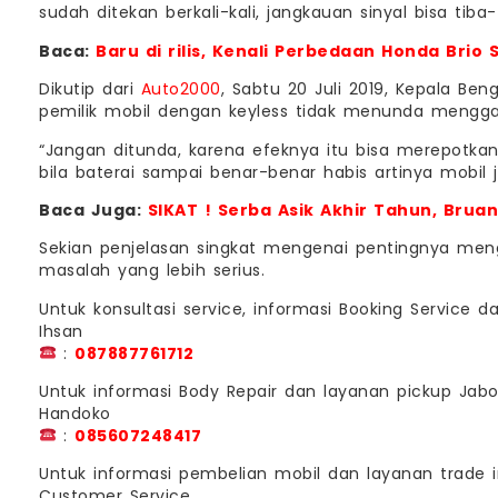
sudah ditekan berkali-kali, jangkauan sinyal bisa tiba
Baca:
Baru di rilis, Kenali Perbedaan Honda Brio 
Dikutip dari
Auto2000
, Sabtu 20 Juli 2019, Kepala Ben
pemilik mobil dengan keyless tidak menunda menggan
“Jangan ditunda, karena efeknya itu bisa merepotkan,
bila baterai sampai benar-benar habis artinya mobil 
Baca Juga:
SIKAT ! Serba Asik Akhir Tahun, Bruan
Sekian penjelasan singkat mengenai pentingnya mengg
masalah yang lebih serius.
Untuk konsultasi service, informasi Booking Service 
Ihsan
:
087887761712
Untuk informasi Body Repair dan layanan pickup Jab
Handoko
:
085607248417
Untuk informasi pembelian mobil dan layanan trade i
Customer Service