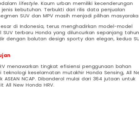
 kedalam
lifestyle.
Kaum urban memiliki kecenderungan
is kebutuhan. Terbukti dari rilis data penjualan
segmen SUV dan MPV masih menjadi pilihan masyaraka
esar di Indonesia, terus menghadirkan model-model
l SUV terbaru Honda yang diluncurkan sepanjang tahu
ir dengan balutan design sporty dan elegan, kedua S
ujan
HRV menawarkan tingkat efisiensi penggunaan bahan
pi teknologi keselamatan mutakhir Honda Sensing, All N
k ASEAN NCAP. Dibanderol mulai dari 364 jutaan untuk
it All New Honda HRV.