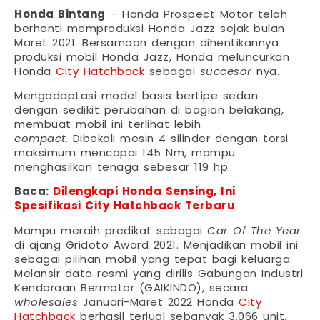
Honda Bintang
– Honda Prospect Motor telah
berhenti memproduksi Honda Jazz sejak bulan
Maret 2021. Bersamaan dengan dihentikannya
produksi mobil Honda Jazz, Honda meluncurkan
Honda
City Hatchback
sebagai
succesor
nya.
Mengadaptasi model basis bertipe sedan
dengan sedikit perubahan di bagian belakang,
membuat mobil ini terlihat lebih
compact.
Dibekali mesin 4 silinder dengan torsi
maksimum mencapai 145 Nm, mampu
menghasilkan tenaga sebesar 119 hp.
Baca:
Dilengkapi Honda Sensing, Ini
Spesifikasi City Hatchback Terbaru
Mampu meraih predikat sebagai
Car Of The Year
di ajang Gridoto Award 2021. Menjadikan mobil ini
sebagai pilihan mobil yang tepat bagi keluarga.
Melansir data resmi yang dirilis Gabungan Industri
Kendaraan Bermotor (GAIKINDO), secara
wholesales
Januari-Maret 2022 Honda
City
Hatchback
berhasil terjual sebanyak 3.066 unit.