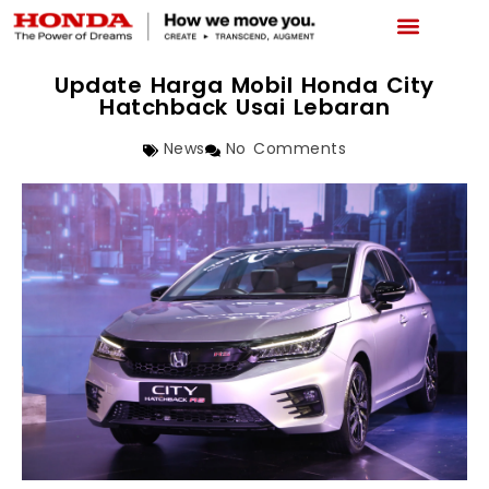
LATEST PROMO
BOOKING SERVICE
NEWS & ABOUT US
CAR REPAIR STATUS
Update Harga Mobil Honda City
Hatchback Usai Lebaran
News
No Comments