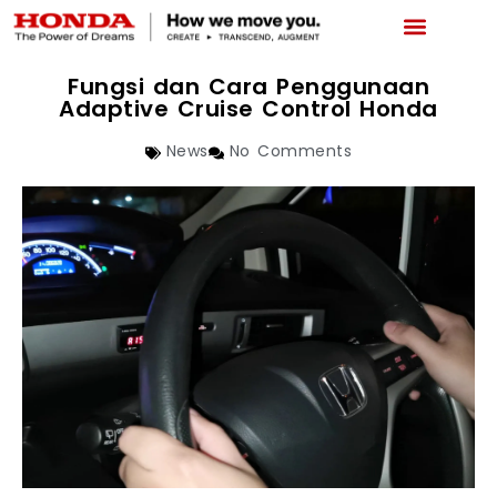
LATEST PROMO
BOOKING SERVICE
NEWS & ABOUT US
CAR REPAIR STATUS
Fungsi dan Cara Penggunaan
Adaptive Cruise Control Honda
News
No Comments