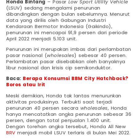
Honda Bintang
– Pasar
Low Sport Utility Vehicle
(LSUV) sedang mengalami penurunan
dibandingkan dengan bulan sebelumnya. Menurut
data yang dirilis oleh Gabungan Industri
Kendaraan Bermotor Indonesia (Gaikindo),
penurunan ini mencapai 91,9 persen dari periode
April 2022 menjadi 5.103 unit.
Penurunan ini merupakan imbas dari perlambatan
pasar nasional (
wholesales
) sebesar 40 persen.
Perlambatan pasar disebabkan oleh banyaknya
libur nasional dan krisis cip semikonduktor.
Baca:
Berapa Konsumsi BBM City Hatchback?
Boros atau Irit
Meski demikian, Honda tak lantas menurunkan
aktivitas produksinya. Terbukti saat terjadi
penurunan 40 persen secara
wholesales
, Honda
hanya mencatatkan angka penurunan sebesar 36
persen, dengan total penjualan 1.400 unit.
Dengan torehan angka tersebut, Honda All New
BRV
menjadi mobil LSUV terlaris di bulan Mei 2022.