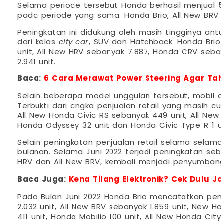
Selama periode tersebut Honda berhasil menjual 5
pada periode yang sama. Honda Brio, All New BRV 
Peningkatan ini didukung oleh masih tingginya 
dari kelas
city car
, SUV dan Hatchback. Honda Brio 
unit, All New HRV sebanyak 7.887, Honda CRV seb
2.941 unit.
Baca:
6 Cara Merawat Power Steering Agar T
Selain beberapa model unggulan tersebut, mobil 
Terbukti dari angka penjualan retail yang masih c
All New Honda Civic RS sebanyak 449 unit, All New
Honda Odyssey 32 unit dan Honda Civic Type R 1 u
Selain peningkatan penjualan retail selama sela
bulanan. Selama Juni 2022 terjadi peningkatan seb
HRV dan All New BRV, kembali menjadi penyumban
Baca Juga:
Kena Tilang Elektronik? Cek Dulu 
Pada Bulan Juni 2022 Honda Brio mencatatkan penj
2.032 unit, All New BRV sebanyak 1.859 unit, New
411 unit, Honda Mobilio 100 unit, All New Honda C