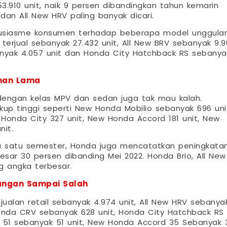
3.910 unit, naik 9 persen dibandingkan tahun kemarin
dan All New HRV paling banyak dicari.
antusiasme konsumen terhadap beberapa model unggula
terjual sebanyak 27.432 unit, All New BRV sebanyak 9.9
anyak 4.057 unit dan Honda City Hatchback RS sebanya
ahan Lama
dengan kelas MPV dan sedan juga tak mau kalah.
ukup tinggi seperti New Honda Mobilio sebanyak 696 uni
 Honda City 327 unit, New Honda Accord 181 unit, New
nit.
ma satu semester, Honda juga mencatatkan peningkata
esar 30 persen dibanding Mei 2022. Honda Brio, All New
g angka terbesar.
Jangan Sampai Salah
ualan retail sebanyak 4.974 unit, All New HRV sebanya
 Honda CRV sebanyak 628 unit, Honda City Hatchback RS
ity 51 sebanyak 51 unit, New Honda Accord 35 Sebanyak 