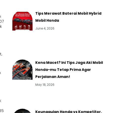
Tips Merawat Baterai Mobil Hybrid
n
Mobil Honda
07
k
June 4, 2026
t,
Kena Macet? Ini Tips Jaga Aki Mobil
Honda-mu Tetap Prima Agar
n
Perjalanan Aman!
May 18, 2026
k
35
Keunggulan Honda vs Kompetitor,